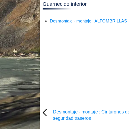
Guarnecido interior
Desmontaje - montaje : ALFOMBRILLAS
Desmontaje - montaje : Cinturones d
seguridad traseros