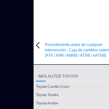
Procedimiento antes de cualquier
intervención : Caja de cambios auto
(AT6 / AM6 / AMN8 / ATN8 / eATN8)
MÁS AUTOS TOYOTA
Toyota Corolla Cross
Toyota Tundra
Toyota Avalon