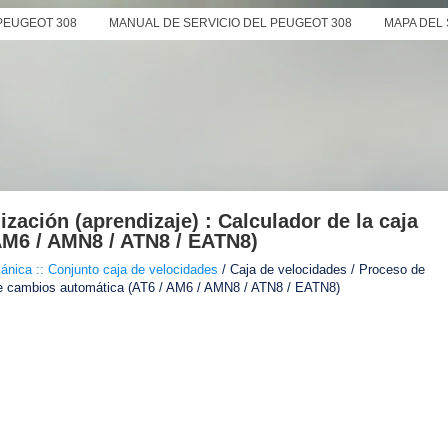
PEUGEOT 308
MANUAL DE SERVICIO DEL PEUGEOT 308
MAPA DEL 
ización (aprendizaje) : Calculador de la caja
AM6 / AMN8 / ATN8 / EATN8)
ánica :: Conjunto caja de velocidades
/ Caja de velocidades / Proceso de
ja de cambios automática (AT6 / AM6 / AMN8 / ATN8 / EATN8)