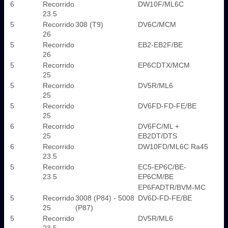
6
Recorrido
DW10F/ML6C
23.5
5
Recorrido
308 (T9)
DV6C/MCM
26
5
Recorrido
EB2-EB2F/BE
26
5
Recorrido
EP6CDTX/MCM
25
5
Recorrido
DV5R/ML6
25
5
Recorrido
DV6FD-FD-FE/BE
25
6
Recorrido
DV6FC/ML +
25
EB2DT/DTS
6
Recorrido
DW10FD/ML6C Ra45
23.5
5
Recorrido
EC5-EP6C/BE-
23.5
EP6CM/BE
EP6FADTR/BVM-MC
5
Recorrido
3008 (P84) - 5008
DV6D-FD-FE/BE
25
(P87)
5
Recorrido
DV5R/ML6
23.5