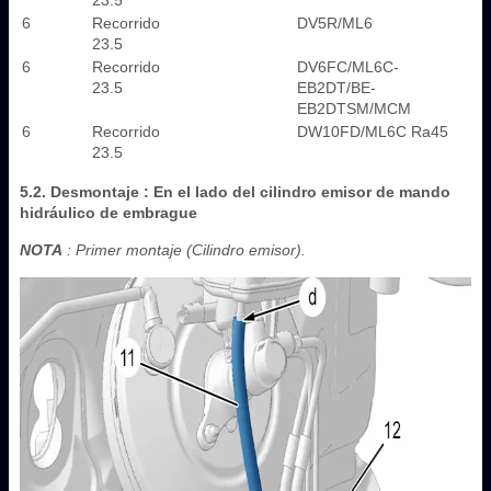
6
Recorrido
DV5R/ML6
23.5
6
Recorrido
DV6FC/ML6C-
23.5
EB2DT/BE-
EB2DTSM/MCM
6
Recorrido
DW10FD/ML6C Ra45
23.5
5.2. Desmontaje : En el lado del cilindro emisor de mando
hidráulico de embrague
NOTA
: Primer montaje (Cilindro emisor).