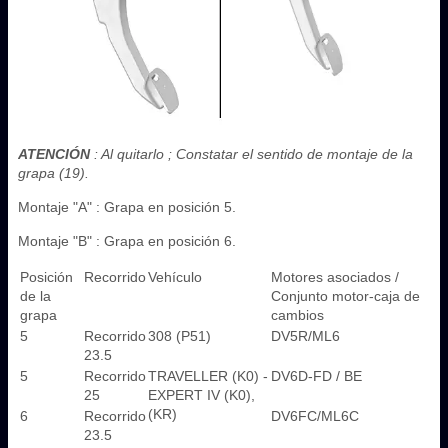
ATENCIÓN
: Al quitarlo ; Constatar el sentido de montaje de la
grapa (19).
Montaje "A" : Grapa en posición 5.
Montaje "B" : Grapa en posición 6.
Posición
Recorrido
Vehículo
Motores asociados /
de la
Conjunto motor-caja de
grapa
cambios
5
Recorrido
308 (P51)
DV5R/ML6
23.5
5
Recorrido
TRAVELLER (K0) -
DV6D-FD / BE
25
EXPERT IV (K0),
(KR)
6
Recorrido
DV6FC/ML6C
23.5